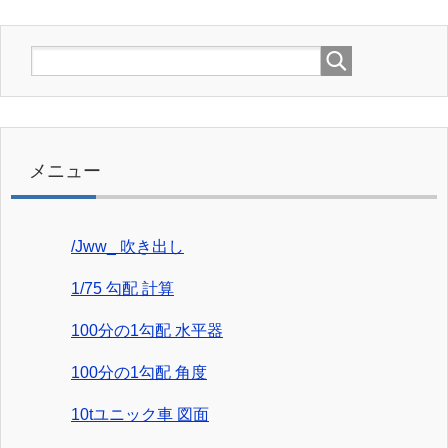
メニュー
/Jww_ 吹き出し
1/75 勾配 計算
100分の1勾配 水平器
100分の1勾配 角度
10tユニック車 図面