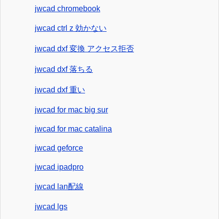
jwcad chromebook
jwcad ctrl z 効かない
jwcad dxf 変換 アクセス拒否
jwcad dxf 落ちる
jwcad dxf 重い
jwcad for mac big sur
jwcad for mac catalina
jwcad geforce
jwcad ipadpro
jwcad lan配線
jwcad lgs