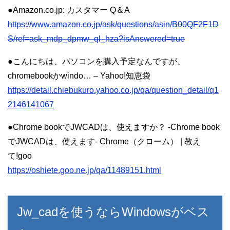
●Amazon.co.jp: カスタマー Q＆A
https://www.amazon.co.jp/ask/questions/asin/B00QF2F1D
S/ref=ask_mdp_dpmw_ql_hza?isAnswered=true
●こんにちは、パソコンを購入予定なんですが、
chromebookかwindo… – Yahoo!知恵袋
https://detail.chiebukuro.yahoo.co.jp/qa/question_detail/q1
2146141067
●Chrome bookでJWCADは、使えますか？ -Chrome book
でJWCADは、使えます- Chrome（クローム） | 教え
て!goo
https://oshiete.goo.ne.jp/qa/11489151.html
Jw_cadを使うならWindowsがベス