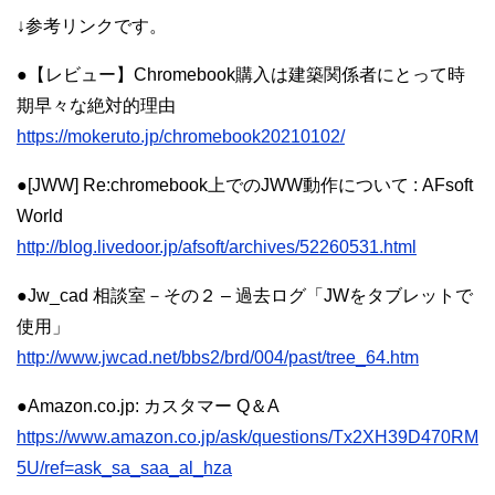
↓参考リンクです。
●【レビュー】Chromebook購入は建築関係者にとって時
期早々な絶対的理由
https://mokeruto.jp/chromebook20210102/
●[JWW] Re:chromebook上でのJWW動作について : AFsoft
World
http://blog.livedoor.jp/afsoft/archives/52260531.html
●Jw_cad 相談室－その２ – 過去ログ「JWをタブレットで
使用」
http://www.jwcad.net/bbs2/brd/004/past/tree_64.htm
●Amazon.co.jp: カスタマー Q＆A
https://www.amazon.co.jp/ask/questions/Tx2XH39D470RM
5U/ref=ask_sa_saa_al_hza