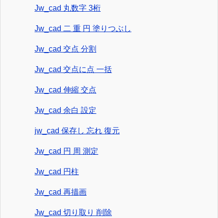
Jw_cad 丸数字 3桁
Jw_cad 二 重 円 塗りつぶし
Jw_cad 交点 分割
Jw_cad 交点に点 一括
Jw_cad 伸縮 交点
Jw_cad 余白 設定
jw_cad 保存し 忘れ 復元
Jw_cad 円 周 測定
Jw_cad 円柱
Jw_cad 再描画
Jw_cad 切り取り 削除