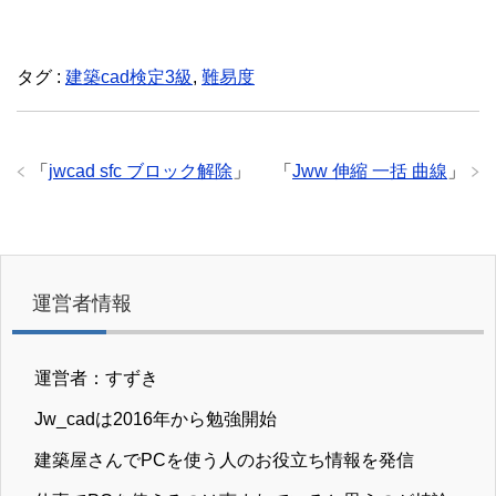
タグ :
建築cad検定3級
,
難易度
「
jwcad sfc ブロック解除
」
「
Jww 伸縮 一括 曲線
」
運営者情報
運営者：すずき
Jw_cadは2016年から勉強開始
建築屋さんでPCを使う人のお役立ち情報を発信