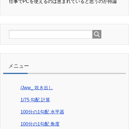
仕事でPCを使えるのは恵まれていると思うのが持論
メニュー
/Jww_ 吹き出し
1/75 勾配 計算
100分の1勾配 水平器
100分の1勾配 角度