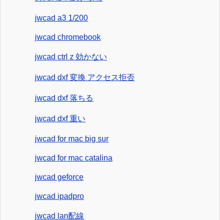
jwcad a3 1/200
jwcad chromebook
jwcad ctrl z 効かない
jwcad dxf 変換 アクセス拒否
jwcad dxf 落ちる
jwcad dxf 重い
jwcad for mac big sur
jwcad for mac catalina
jwcad geforce
jwcad ipadpro
jwcad lan配線