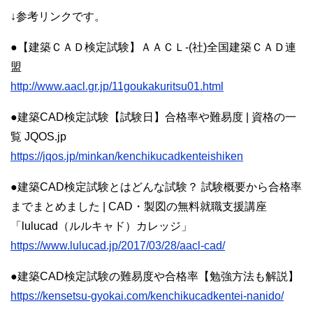
↓参考リンクです。
●【建築ＣＡＤ検定試験】ＡＡＣＬ-(社)全国建築ＣＡＤ連
盟
http://www.aacl.gr.jp/11goukakuritsu01.html
●建築CAD検定試験【試験日】合格率や難易度 | 資格の一
覧 JQOS.jp
https://jqos.jp/minkan/kenchikucadkenteishiken
●建築CAD検定試験とはどんな試験？ 試験概要から合格率
までまとめました | CAD・製図の無料就職支援講座
「lulucad（ルルキャド）カレッジ」
https://www.lulucad.jp/2017/03/28/aacl-cad/
●建築CAD検定試験の難易度や合格率【勉強方法も解説】
https://kensetsu-gyokai.com/kenchikucadkentei-nanido/