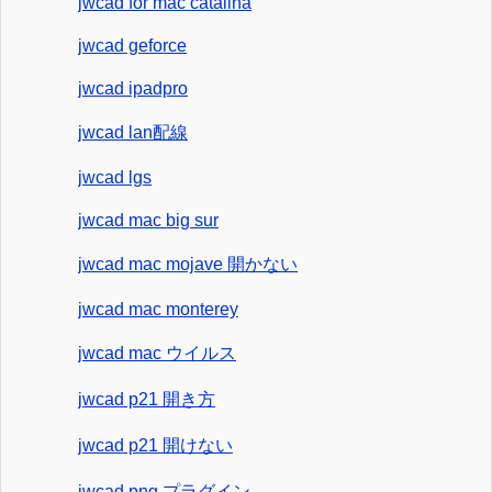
jwcad for mac catalina
jwcad geforce
jwcad ipadpro
jwcad lan配線
jwcad lgs
jwcad mac big sur
jwcad mac mojave 開かない
jwcad mac monterey
jwcad mac ウイルス
jwcad p21 開き方
jwcad p21 開けない
jwcad png プラグイン