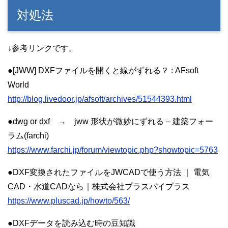
対処法
↓参考リンクです。
●[JWW] DXFファイルを開くと線がずれる？ : AFsoft
World
http://blog.livedoor.jp/afsoft/archives/51544393.html
●dwg or dxf → jww 形状が微妙にずれる – 建築フォー
ラム(farchi)
https://www.farchi.jp/forum/viewtopic.php?showtopic=5763
●DXF変換されたファイルをJWCADで使う方法 ｜ 電気
CAD・水道CADなら｜株式会社プラスバイプラス
https://www.pluscad.jp/howto/563/
●DXFデータを読み込む時の豆知識