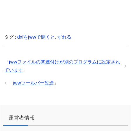
タグ :
dxfをjwwで開くと
,
ずれる
「
jwwファイルの関連付けが別のプログラムに設定され
ています
」
「
jwwツールバー改造
」
運営者情報