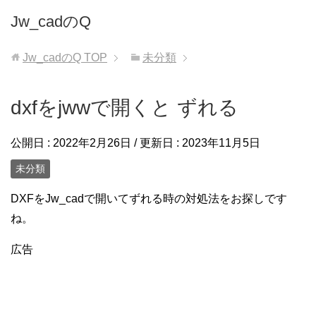
Jw_cadのQ
Jw_cadのQ
TOP
未分類
dxfをjwwで開くと ずれる
公開日 :
2022年2月26日
/ 更新日 :
2023年11月5日
未分類
DXFをJw_cadで開いてずれる時の対処法をお探しです
ね。
広告