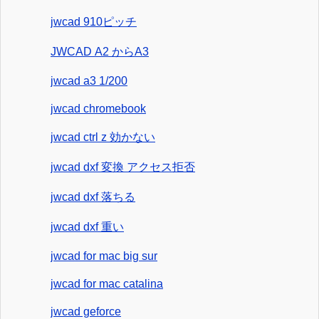
jwcad 910ピッチ
JWCAD A2 からA3
jwcad a3 1/200
jwcad chromebook
jwcad ctrl z 効かない
jwcad dxf 変換 アクセス拒否
jwcad dxf 落ちる
jwcad dxf 重い
jwcad for mac big sur
jwcad for mac catalina
jwcad geforce