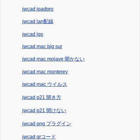
jwcad ipadpro
jwcad lan配線
jwcad lgs
jwcad mac big sur
jwcad mac mojave 開かない
jwcad mac monterey
jwcad mac ウイルス
jwcad p21 開き方
jwcad p21 開けない
jwcad png プラグイン
jwcad qrコード