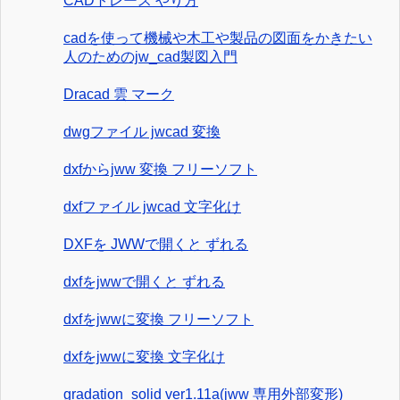
CADトレース やり方
cadを使って機械や木工や製品の図面をかきたい
人のためのjw_cad製図入門
Dracad 雲 マーク
dwgファイル jwcad 変換
dxfからjww 変換 フリーソフト
dxfファイル jwcad 文字化け
DXFを JWWで開くと ずれる
dxfをjwwで開くと ずれる
dxfをjwwに変換 フリーソフト
dxfをjwwに変換 文字化け
gradation_solid ver1.11a(jww 専用外部変形)