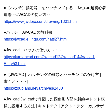
●［ハッチ］指定範囲をハッチングする｜Jw_cad超初心者
道場 ～JWCADの使い方～
https://www.jwdojo.com/drawing/1301.html
●ハッチ Jw-CADの教科書
https://jwcad.eijingu.com/hatti27.html
●Jw_cad ハッチの使い方（１）
https://kantancad.com/Jw_cad12/Jw_cad14/Jw_cad-
Entry53.html
●［JWCAD］ハッチングの種類とハッチングのかけ方 |
粛々と・・・|
https://zouplans.net/archives/2480
●Jw_cad Jw_cadで作図した四角形内部を斜線やドット模
様に設定する方法 | キャドテク | アクト・テクニカルサポ