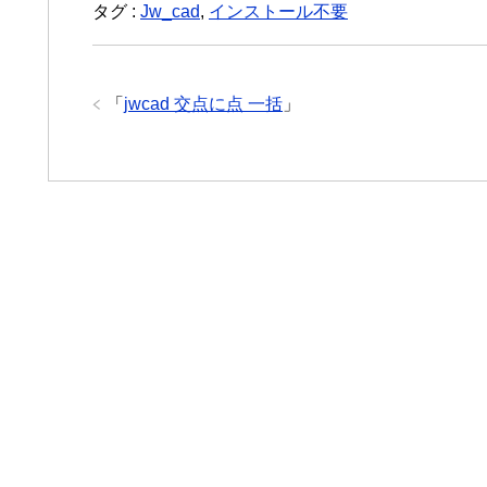
タグ :
Jw_cad
,
インストール不要
「
jwcad 交点に点 一括
」