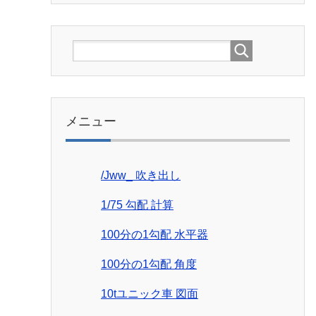
メニュー
/Jww_ 吹き出し
1/75 勾配 計算
100分の1勾配 水平器
100分の1勾配 角度
10tユニック車 図面