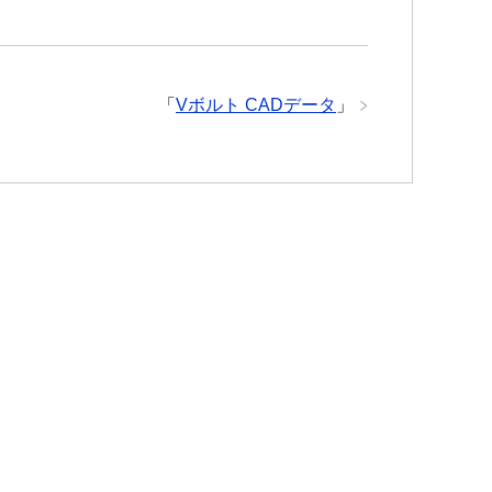
「
Vボルト CADデータ
」