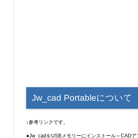
Jw_cad Portableについて
↓参考リンクです。
●Jw_cadをUSBメモリーにインストール～CAD