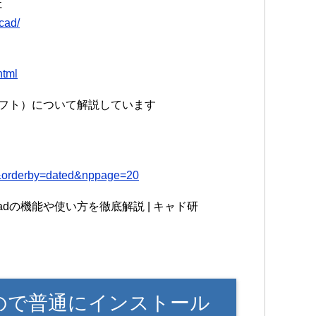
杜
wcad/
html
料ソフト）について解説しています
26&orderby=dated&nppage=20
adの機能や使い方を徹底解説 | キャド研
なので普通にインストール