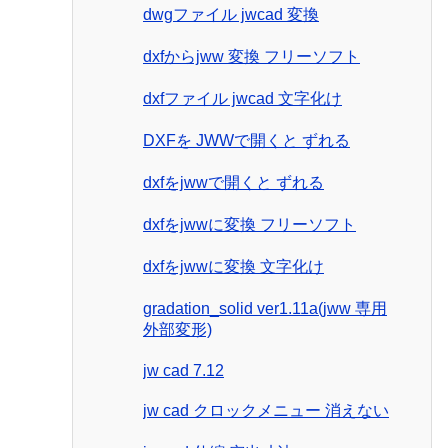
dwgファイル jwcad 変換
dxfからjww 変換 フリーソフト
dxfファイル jwcad 文字化け
DXFを JWWで開くと ずれる
dxfをjwwで開くと ずれる
dxfをjwwに変換 フリーソフト
dxfをjwwに変換 文字化け
gradation_solid ver1.11a(jww 専用
外部変形)
jw cad 7.12
jw cad クロックメニュー 消えない