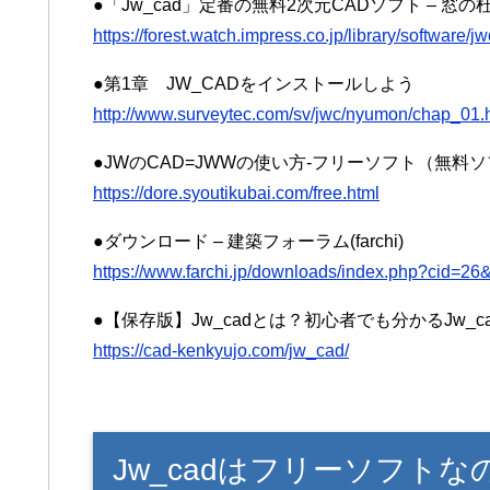
●「Jw_cad」定番の無料2次元CADソフト – 窓の
https://forest.watch.impress.co.jp/library/software/j
●第1章 JW_CADをインストールしよう
http://www.surveytec.com/sv/jwc/nyumon/chap_01.
●JWのCAD=JWWの使い方-フリーソフト（無
https://dore.syoutikubai.com/free.html
●ダウンロード – 建築フォーラム(farchi)
https://www.farchi.jp/downloads/index.php?cid=
●【保存版】Jw_cadとは？初心者でも分かるJw_c
https://cad-kenkyujo.com/jw_cad/
Jw_cadはフリーソフト