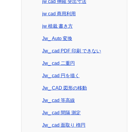
jw cad 伸縮 突出寸法
jw cad 商用利用
jw 植栽 書き方
Jw_ Auto 変換
Jw_ cad PDF 印刷 できない
Jw_ cad 二重円
Jw_ cad 円を描く
Jw_ CAD 図形の移動
Jw_ cad 等高線
Jw_ cad 間隔 測定
Jw_ cad 面取り 楕円