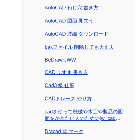
AutoCAD ねじ穴 書き方
AutoCAD 図面 見失う
AutoCAD 波線 ダウンロード
bakファイル 削除しても大丈夫
BeDraw JWW
CAD ふすま 書き方
Cad3 級 仕事
CADトレース やり方
cadを使って機械や木工や製品の図
面をかきたい人のためのjw_cad製
図入門
Dracad 雲 マーク