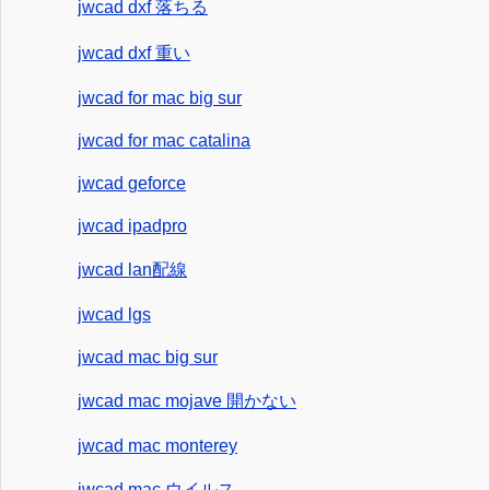
jwcad dxf 落ちる
jwcad dxf 重い
jwcad for mac big sur
jwcad for mac catalina
jwcad geforce
jwcad ipadpro
jwcad lan配線
jwcad lgs
jwcad mac big sur
jwcad mac mojave 開かない
jwcad mac monterey
jwcad mac ウイルス