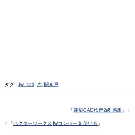
タグ :
Jw_cad
,
片
,
開き戸
「
建築CAD検定2級 感想
」
「
ベクターワークス jwコンバータ 使い方
」