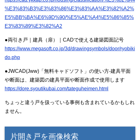
%E3%83%B3%E3%83%86%E3%83%AA%E3%82%A2%
E5%BB%BA%E6%9D%90/%E5%AE%A4%E5%86%85%
E3%83%89%E3%82%A2
●両引き戸｜建具（扉）｜CADで使える建築図面記号
https://www.megasoft.co.jp/3d/drawingsymbols/door/ryobiki
do.php
●JWCAD(Jww)「無料キャドソフト」の使い方-建具平面
や断面は、建築図の建具平面や断面作成で使用します
https://dore.syoutikubai.com/tateguheimen.html
ちょっと違う戸を扱っている事例も含まれているかもしれ
ません。
片開き戸を画像検索