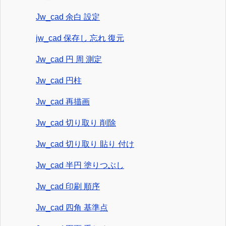
Jw_cad 余白 設定
jw_cad 保存し 忘れ 復元
Jw_cad 円 周 測定
Jw_cad 円柱
Jw_cad 再描画
Jw_cad 切り取り 削除
Jw_cad 切り取り 貼り 付け
Jw_cad 半円 塗りつぶし
Jw_cad 印刷 順序
Jw_cad 四角 基準点