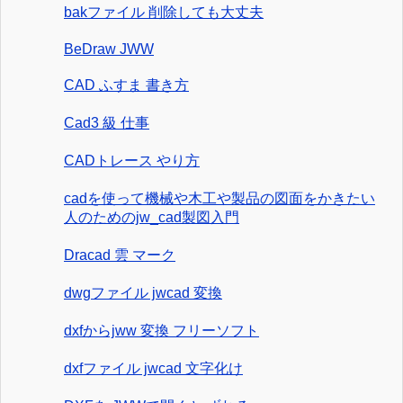
bakファイル 削除しても大丈夫
BeDraw JWW
CAD ふすま 書き方
Cad3 級 仕事
CADトレース やり方
cadを使って機械や木工や製品の図面をかきたい
人のためのjw_cad製図入門
Dracad 雲 マーク
dwgファイル jwcad 変換
dxfからjww 変換 フリーソフト
dxfファイル jwcad 文字化け