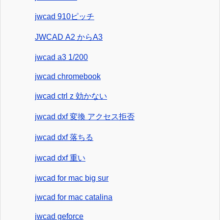
jwcad 910ピッチ
JWCAD A2 からA3
jwcad a3 1/200
jwcad chromebook
jwcad ctrl z 効かない
jwcad dxf 変換 アクセス拒否
jwcad dxf 落ちる
jwcad dxf 重い
jwcad for mac big sur
jwcad for mac catalina
jwcad geforce