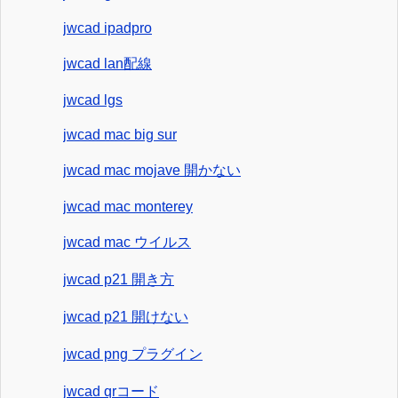
jwcad ipadpro
jwcad lan配線
jwcad lgs
jwcad mac big sur
jwcad mac mojave 開かない
jwcad mac monterey
jwcad mac ウイルス
jwcad p21 開き方
jwcad p21 開けない
jwcad png プラグイン
jwcad qrコード