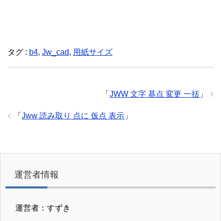
タグ :
b4
,
Jw_cad
,
用紙サイズ
「
JWW 文字 基点 変更 一括
」
「
Jww 読み取り 点に 仮点 表示
」
運営者情報
運営者：すずき