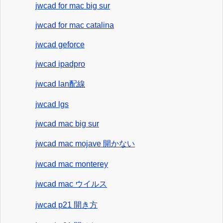
jwcad for mac big sur
jwcad for mac catalina
jwcad geforce
jwcad ipadpro
jwcad lan配線
jwcad lgs
jwcad mac big sur
jwcad mac mojave 開かない
jwcad mac monterey
jwcad mac ウイルス
jwcad p21 開き方