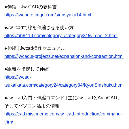
●伸縮 Jw-CADの教科書
https://jwcad.eijingu.com/sinnsyuku14.html
●Jw_cadで線を伸縮させる使い方
https://ah8413.com/category1/category2/Jw_cad12.html
●伸縮 | Jwcad操作マニュアル
https://jwcad.s-projects.net/expansion-and-contraction.html
●距離を指定して伸縮
https://jwcad-
tsukaikata.com/category24/category34/KyoriSinshuku.html
●Jw_cad入門：伸縮コマンド | 主にJw_cadとAutoCAD、
そしてパソコン活用の情報
https://cad.miscmemo.com/jw_cad-introduction/command-
trim/