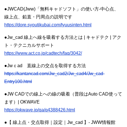
●JWCAD(Jww)「無料キャドソフト」の使い方-中心点、
線上点、鉛直・円周点の説明です
https://dore.syoutikubai.com/tyuusinten.html
●Jw_cad 線上へ線を吸着する方法とは | キャドテク | アク
ト・テクニカルサポート
https://www.act.co.jp/cadtech/faq/3042/
●Jwｃad 直線上の交点を取得する方法
https://kantancad.com/Jw_cad2/Jw_cad4/Jw_cad-
Entry100.html
●JW CADでの線上への線の吸着（普段はAuto CAD使って
ます）| OKWAVE
https://okwave.jp/qa/q4388426.html
●【 線上点・交点取得｜設定｜Jw_cad 】- JWW情報館