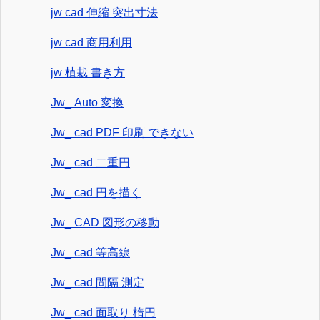
jw cad 伸縮 突出寸法
jw cad 商用利用
jw 植栽 書き方
Jw_ Auto 変換
Jw_ cad PDF 印刷 できない
Jw_ cad 二重円
Jw_ cad 円を描く
Jw_ CAD 図形の移動
Jw_ cad 等高線
Jw_ cad 間隔 測定
Jw_ cad 面取り 楕円