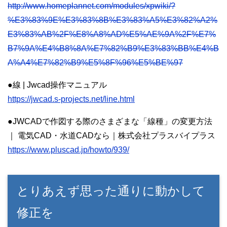
http://www.homeplannet.com/modules/xpwiki/?
%E3%83%9E%E3%83%8B%E3%83%A5%E3%82%A2%
E3%83%AB%2F%E8%A8%AD%E5%AE%9A%2F%E7%
B7%9A%E4%B8%8A%E7%82%B9%E3%83%BB%E4%B
A%A4%E7%82%B9%E5%8F%96%E5%BE%97
●線 | Jwcad操作マニュアル
https://jwcad.s-projects.net/line.html
●JWCADで作図する際のさまざまな「線種」の変更方法
｜ 電気CAD・水道CADなら｜株式会社プラスバイプラス
https://www.pluscad.jp/howto/939/
とりあえず思った通りに動かして
修正を