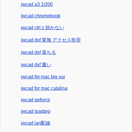
jwcad a3 1/200
jwcad chromebook
jwcad ctrl z 効かない
jwcad dxf 変換 アクセス拒否
jwcad dxf 落ちる
jwcad dxf 重い
jwcad for mac big sur
jwcad for mac catalina
jwcad geforce
jwcad ipadpro
jwcad lan配線