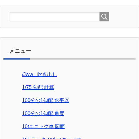
メニュー
/Jww_ 吹き出し
1/75 勾配 計算
100分の1勾配 水平器
100分の1勾配 角度
10tユニック車 図面