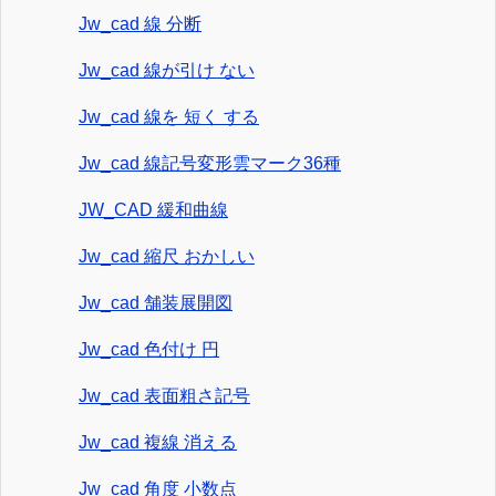
Jw_cad 線 分断
Jw_cad 線が引け ない
Jw_cad 線を 短く する
Jw_cad 線記号変形雲マーク36種
JW_CAD 緩和曲線
Jw_cad 縮尺 おかしい
Jw_cad 舗装展開図
Jw_cad 色付け 円
Jw_cad 表面粗さ記号
Jw_cad 複線 消える
Jw_cad 角度 小数点