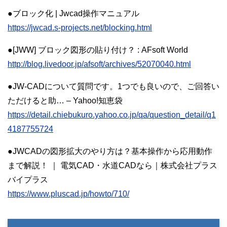
●ブロック化 | Jwcad操作マニュアル
https://jwcad.s-projects.net/blocking.html
●[JWW] ブロック図形の貼り付け？ : AFsoft World
http://blog.livedoor.jp/afsoft/archives/52070040.html
●JW-CADについて質問です。1つでも良いので、ご回答い
ただけると助… – Yahoo!知恵袋
https://detail.chiebukuro.yahoo.co.jp/qa/question_detail/q1
4187755724
●JWCADの図形拡大のやり方は？基本操作から応用動作
まで解説！ ｜ 電気CAD・水道CADなら｜株式会社プラス
バイプラス
https://www.pluscad.jp/howto/710/