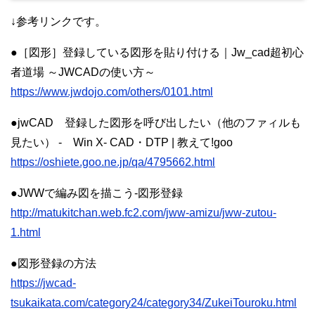
↓参考リンクです。
●［図形］登録している図形を貼り付ける｜Jw_cad超初心
者道場 ～JWCADの使い方～
https://www.jwdojo.com/others/0101.html
●jwCAD 登録した図形を呼び出したい（他のファィルも
見たい） - Win X- CAD・DTP | 教えて!goo
https://oshiete.goo.ne.jp/qa/4795662.html
●JWWで編み図を描こう-図形登録
http://matukitchan.web.fc2.com/jww-amizu/jww-zutou-
1.html
●図形登録の方法
https://jwcad-
tsukaikata.com/category24/category34/ZukeiTouroku.html