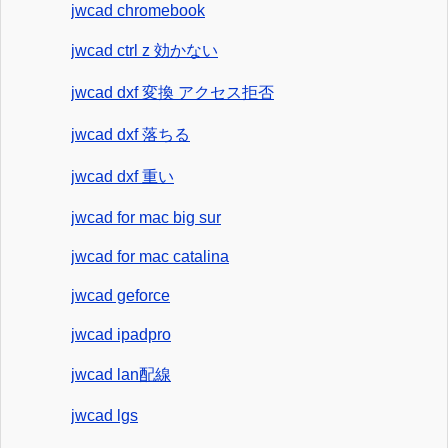
jwcad chromebook
jwcad ctrl z 効かない
jwcad dxf 変換 アクセス拒否
jwcad dxf 落ちる
jwcad dxf 重い
jwcad for mac big sur
jwcad for mac catalina
jwcad geforce
jwcad ipadpro
jwcad lan配線
jwcad lgs