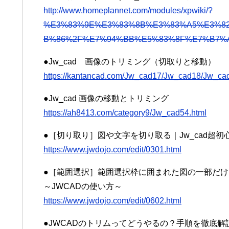
http://www.homeplannet.com/modules/xpwiki/?
%E3%83%9E%E3%83%8B%E3%83%A5%E3%8
B%86%2F%E7%94%BB%E5%83%8F%E7%B7%
●Jw_cad 画像のトリミング（切取りと移動）
https://kantancad.com/Jw_cad17/Jw_cad18/Jw_cad
●Jw_cad 画像の移動とトリミング
https://ah8413.com/category9/Jw_cad54.html
●［切り取り］図や文字を切り取る｜Jw_cad超初
https://www.jwdojo.com/edit/0301.html
●［範囲選択］範囲選択枠に囲まれた図の一部だけを
～JWCADの使い方～
https://www.jwdojo.com/edit/0602.html
●JWCADのトリムってどうやるの？手順を徹底解説