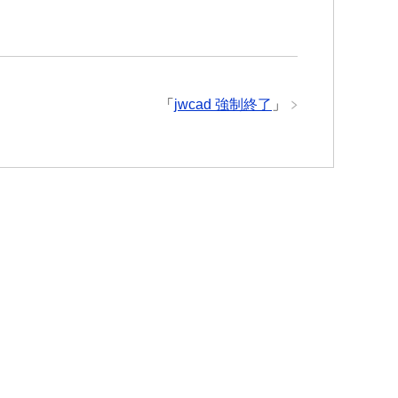
「
jwcad 強制終了
」