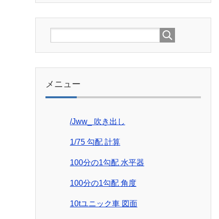
メニュー
/Jww_ 吹き出し
1/75 勾配 計算
100分の1勾配 水平器
100分の1勾配 角度
10tユニック車 図面