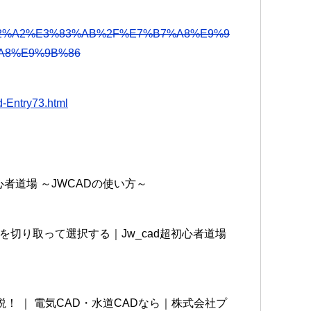
2%A2%E3%83%AB%2F%E7%B7%A8%E9%9
A8%E9%9B%86
-Entry73.html
心者道場 ～JWCADの使い方～
切り取って選択する｜Jw_cad超初心者道場
！ ｜ 電気CAD・水道CADなら｜株式会社プ