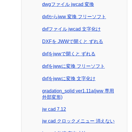
dwgファイル jwcad 変換
dxfからjww 変換 フリーソフト
dxfファイル jwcad 文字化け
DXFを JWWで開くと ずれる
dxfをjwwで開くと ずれる
dxfをjwwに変換 フリーソフト
dxfをjwwに変換 文字化け
gradation_solid ver1.11a(jww 専用
外部変形)
jw cad 7.12
jw cad クロックメニュー 消えない