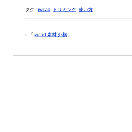
タグ :
jwcad
,
トリミング
,
使い方
「
jwcad 素材 外構
」