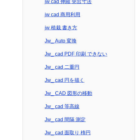
jw cad 伸縮 突出寸法
jw cad 商用利用
jw 植栽 書き方
Jw_ Auto 変換
Jw_ cad PDF 印刷 できない
Jw_ cad 二重円
Jw_ cad 円を描く
Jw_ CAD 図形の移動
Jw_ cad 等高線
Jw_ cad 間隔 測定
Jw_ cad 面取り 楕円