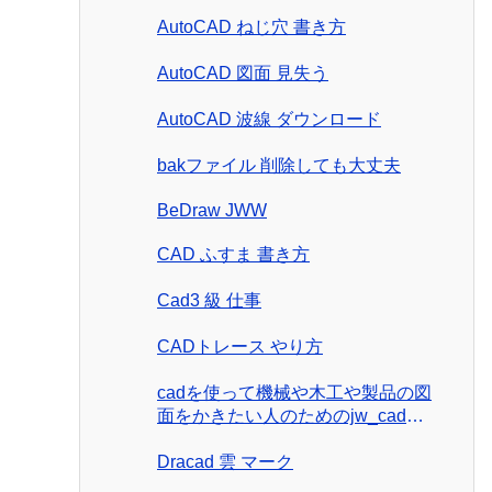
AutoCAD ねじ穴 書き方
AutoCAD 図面 見失う
AutoCAD 波線 ダウンロード
bakファイル 削除しても大丈夫
BeDraw JWW
CAD ふすま 書き方
Cad3 級 仕事
CADトレース やり方
cadを使って機械や木工や製品の図
面をかきたい人のためのjw_cad製
図入門
Dracad 雲 マーク