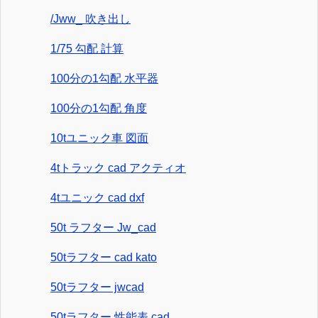
/Jww_ 吹き出し
1/75 勾配 計算
100分の1勾配 水平器
100分の1勾配 角度
10tユニック車 図面
4tトラック cad アクティオ
4tユニック cad dxf
50t ラフター Jw_cad
50tラフター cad kato
50tラフター jwcad
50tラフター 性能表 cad