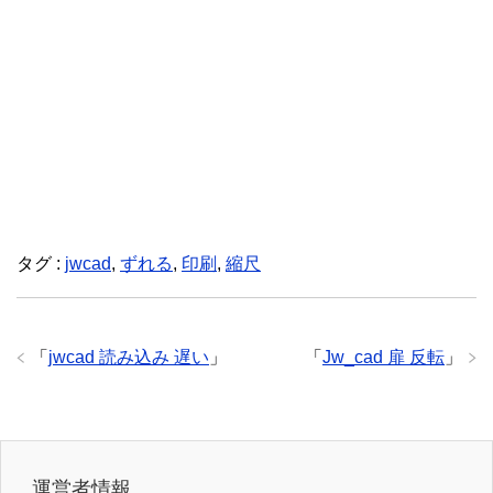
タグ :
jwcad
,
ずれる
,
印刷
,
縮尺
「
jwcad 読み込み 遅い
」
「
Jw_cad 扉 反転
」
運営者情報