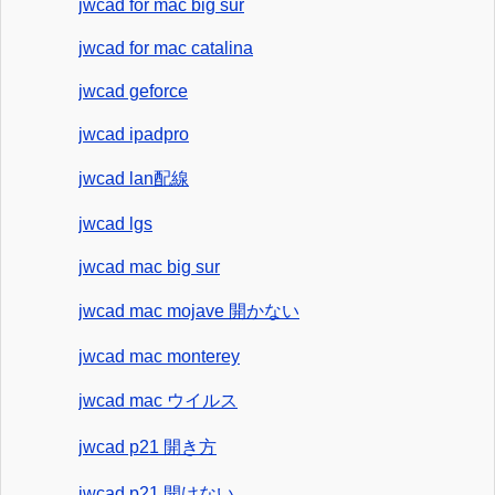
jwcad for mac big sur
jwcad for mac catalina
jwcad geforce
jwcad ipadpro
jwcad lan配線
jwcad lgs
jwcad mac big sur
jwcad mac mojave 開かない
jwcad mac monterey
jwcad mac ウイルス
jwcad p21 開き方
jwcad p21 開けない