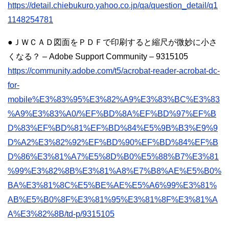
https://detail.chiebukuro.yahoo.co.jp/qa/question_detail/q1
1148254781
●ＪＷＣＡＤ図面をＰＤＦで印刷すると縮尺が微妙に小さ
くなる？ – Adobe Support Community – 9315105
https://community.adobe.com/t5/acrobat-reader-acrobat-dc-
for-
mobile%E3%83%95%E3%82%A9%E3%83%BC%E3%83
%A9%E3%83%A0/%EF%BD%8A%EF%BD%97%EF%B
D%83%EF%BD%81%EF%BD%84%E5%9B%B3%E9%9
D%A2%E3%82%92%EF%BD%90%EF%BD%84%EF%B
D%86%E3%81%A7%E5%8D%B0%E5%88%B7%E3%81
%99%E3%82%8B%E3%81%A8%E7%B8%AE%E5%B0%
BA%E3%81%8C%E5%BE%AE%E5%A6%99%E3%81%
AB%E5%B0%8F%E3%81%95%E3%81%8F%E3%81%A
A%E3%82%8B/td-p/9315105