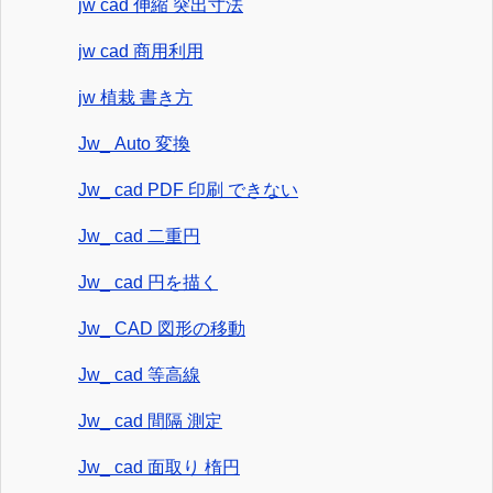
jw cad 伸縮 突出寸法
jw cad 商用利用
jw 植栽 書き方
Jw_ Auto 変換
Jw_ cad PDF 印刷 できない
Jw_ cad 二重円
Jw_ cad 円を描く
Jw_ CAD 図形の移動
Jw_ cad 等高線
Jw_ cad 間隔 測定
Jw_ cad 面取り 楕円