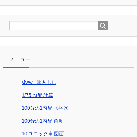
メニュー
/Jww_ 吹き出し
1/75 勾配 計算
100分の1勾配 水平器
100分の1勾配 角度
10tユニック車 図面