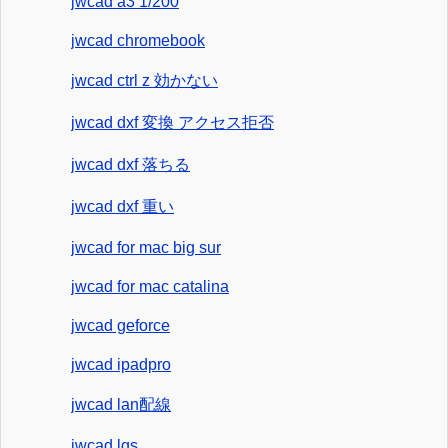
jwcad a3 1/200
jwcad chromebook
jwcad ctrl z 効かない
jwcad dxf 変換 アクセス拒否
jwcad dxf 落ちる
jwcad dxf 重い
jwcad for mac big sur
jwcad for mac catalina
jwcad geforce
jwcad ipadpro
jwcad lan配線
jwcad lgs