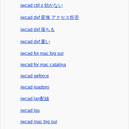
jwcad ctrl z 効かない
jwcad dxf 変換 アクセス拒否
jwcad dxf 落ちる
jwcad dxf 重い
jwcad for mac big sur
jwcad for mac catalina
jwcad geforce
jwcad ipadpro
jwcad lan配線
jwcad lgs
jwcad mac big sur