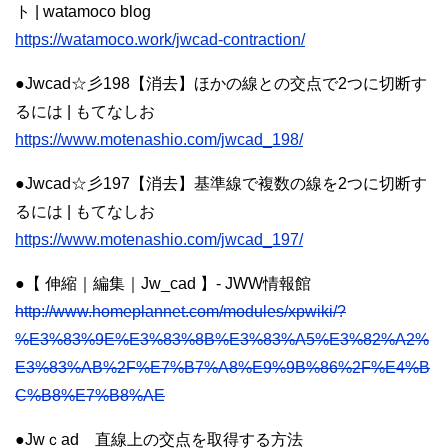
ト | watamoco blog
https://watamoco.work/jwcad-contraction/
●Jwcad☆彡198【消去】ほかの線との交点で2つに切断す
るには | もてなしお
https://www.motenashio.com/jwcad_198/
●Jwcad☆彡197【消去】基準線で複数の線を2つに切断す
るには | もてなしお
https://www.motenashio.com/jwcad_197/
●【 伸縮｜編集｜Jw_cad 】- JWW情報館
http://www.homeplannet.com/modules/xpwiki/?
%E3%83%9E%E3%83%8B%E3%83%A5%E3%82%A2%
E3%83%AB%2F%E7%B7%A8%E9%9B%86%2F%E4%B
C%B8%E7%B8%AE
●Jwｃad 直線上の交点を取得する方法