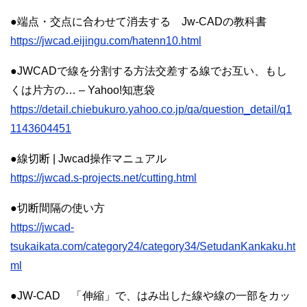
●端点・交点に合わせて消去する Jw-CADの教科書
https://jwcad.eijingu.com/hatenn10.html
●JWCADで線を分割する方法交差する線でお互い、もし
くは片方の… – Yahoo!知恵袋
https://detail.chiebukuro.yahoo.co.jp/qa/question_detail/q1
1143604451
●線切断 | Jwcad操作マニュアル
https://jwcad.s-projects.net/cutting.html
●切断間隔の使い方
https://jwcad-
tsukaikata.com/category24/category34/SetudanKankaku.ht
ml
●JW-CAD 「伸縮」で、はみ出した線や線の一部をカッ