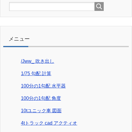
メニュー
/Jww_ 吹き出し
1/75 勾配 計算
100分の1勾配 水平器
100分の1勾配 角度
10tユニック車 図面
4tトラック cad アクティオ