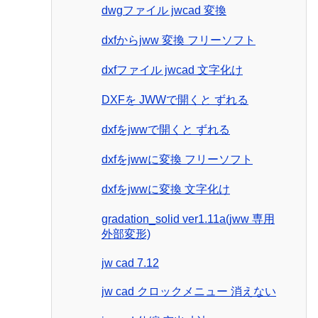
dwgファイル jwcad 変換
dxfからjww 変換 フリーソフト
dxfファイル jwcad 文字化け
DXFを JWWで開くと ずれる
dxfをjwwで開くと ずれる
dxfをjwwに変換 フリーソフト
dxfをjwwに変換 文字化け
gradation_solid ver1.11a(jww 専用
外部変形)
jw cad 7.12
jw cad クロックメニュー 消えない