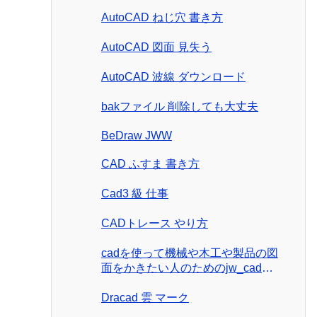
AutoCAD ねじ穴 書き方
AutoCAD 図面 見失う
AutoCAD 波線 ダウンロード
bakファイル 削除しても大丈夫
BeDraw JWW
CAD ふすま 書き方
Cad3 級 仕事
CADトレース やり方
cadを使って機械や木工や製品の図
面をかきたい人のためのjw_cad製
図入門
Dracad 雲 マーク