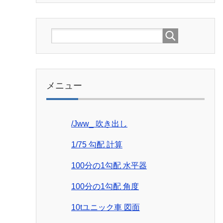
メニュー
/Jww_ 吹き出し
1/75 勾配 計算
100分の1勾配 水平器
100分の1勾配 角度
10tユニック車 図面