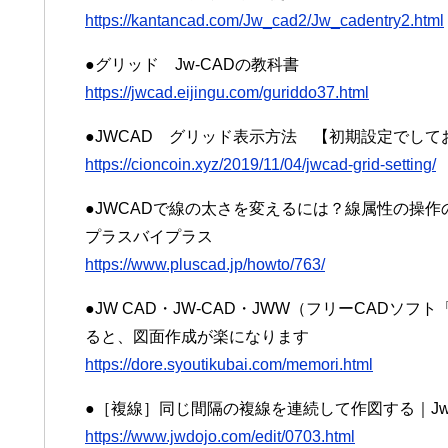
https://kantancad.com/Jw_cad2/Jw_cadentry2.html
●グリッド Jw-CADの教科書
https://jwcad.eijingu.com/guriddo37.html
●JWCAD グリッド表示方法 【初期設定でしておくべ
https://cioncoin.xyz/2019/11/04/jwcad-grid-setting/
●JWCADで線の太さを変えるには？線属性の操作の
プラスバイプラス
https://www.pluscad.jp/howto/763/
●JW CAD・JW-CAD・JWW（フリーCADソ
ると、図面作成が楽になります
https://dore.syoutikubai.com/memori.html
●［複線］同じ間隔の複線を連続して作図する｜Jw_
https://www.jwdojo.com/edit/0703.html