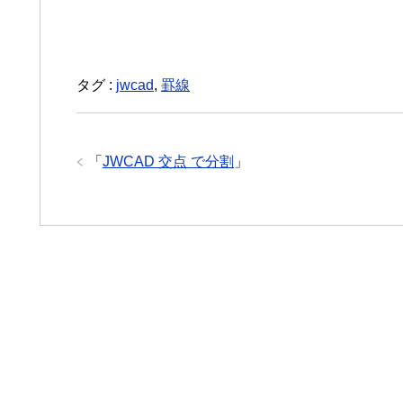
タグ :
jwcad
,
罫線
「
JWCAD 交点 で分割
」