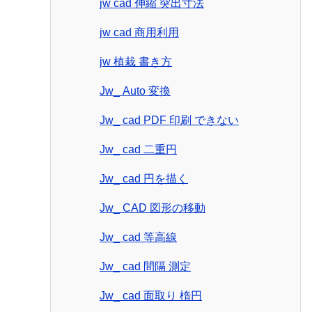
jw cad 伸縮 突出寸法
jw cad 商用利用
jw 植栽 書き方
Jw_ Auto 変換
Jw_ cad PDF 印刷 できない
Jw_ cad 二重円
Jw_ cad 円を描く
Jw_ CAD 図形の移動
Jw_ cad 等高線
Jw_ cad 間隔 測定
Jw_ cad 面取り 楕円