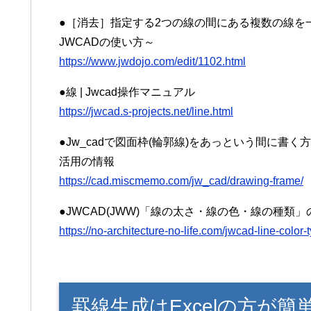
●［消去］指定する2つの線の間にある複数の線を一
JWCADの使い方～
https://www.jwdojo.com/edit/1102.html
●線 | Jwcad操作マニュアル
https://jwcad.s-projects.net/line.html
●Jw_cadで図面枠(輪郭線)をあっという間に書く方法
活用の情報
https://cad.miscmemo.com/jw_cad/drawing-frame/
●JWCAD(JWW)「線の太さ・線の色・線の種類
https://no-architecture-no-life.com/jwcad-line-color-
罫線生成はExcelの方が簡