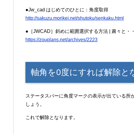
●Jw_cad はじめてのひとに：角度取得
http://sakuzu.morikei.net/shutoku/senkaku.html
●［JWCAD］斜めに範囲選択する方法 | 粛々と・
https://zouplans.net/archives/2223
軸角を0度にすれば解除と
ステータスバーに角度マークの表示が出ている所
しょう。
これで解除となります。