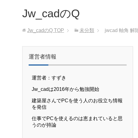
Jw_cadのQ
Jw_cadのQ
TOP
未分類
jwcad 軸角 解
運営者情報
運営者：すずき
Jw_cadは2016年から勉強開始
建築屋さんでPCを使う人のお役立ち情報
を発信
仕事でPCを使えるのは恵まれていると思
うのが持論