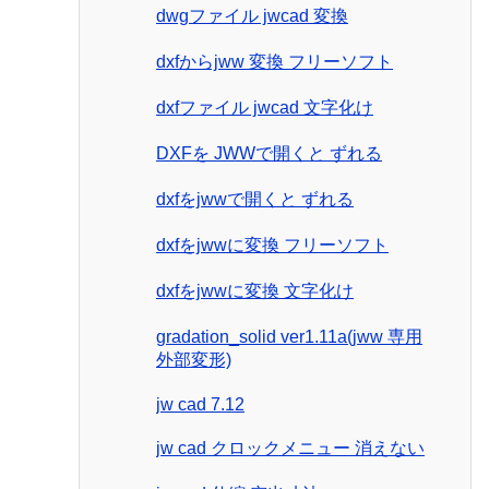
dwgファイル jwcad 変換
dxfからjww 変換 フリーソフト
dxfファイル jwcad 文字化け
DXFを JWWで開くと ずれる
dxfをjwwで開くと ずれる
dxfをjwwに変換 フリーソフト
dxfをjwwに変換 文字化け
gradation_solid ver1.11a(jww 専用
外部変形)
jw cad 7.12
jw cad クロックメニュー 消えない