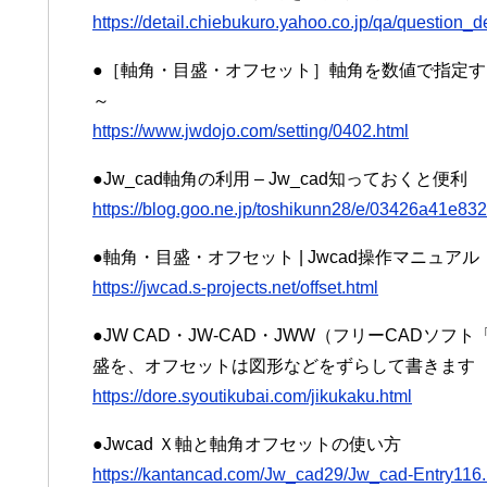
https://detail.chiebukuro.yahoo.co.jp/qa/question_
●［軸角・目盛・オフセット］軸角を数値で指定する｜
～
https://www.jwdojo.com/setting/0402.html
●Jw_cad軸角の利用 – Jw_cad知っておくと便利
https://blog.goo.ne.jp/toshikunn28/e/03426a41e8
●軸角・目盛・オフセット | Jwcad操作マニュアル
https://jwcad.s-projects.net/offset.html
●JW CAD・JW-CAD・JWW（フリーCADソ
盛を、オフセットは図形などをずらして書きます
https://dore.syoutikubai.com/jikukaku.html
●Jwcad Ｘ軸と軸角オフセットの使い方
https://kantancad.com/Jw_cad29/Jw_cad-Entry116.