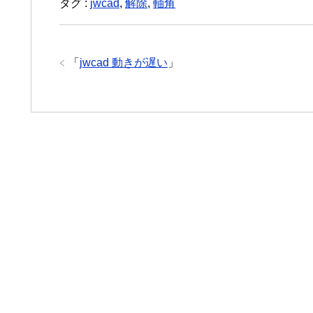
タグ :
jwcad
,
解除
,
軸角
「
jwcad 動きが遅い
」