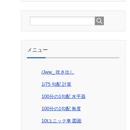
メニュー
/Jww_ 吹き出し
1/75 勾配 計算
100分の1勾配 水平器
100分の1勾配 角度
10tユニック車 図面