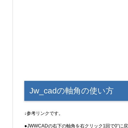
Jw_cadの軸角の使い方
↓参考リンクです。
●JWWCADの右下の軸角を右クリック1回で0°に戻す