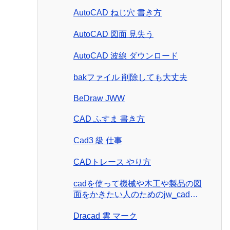
AutoCAD ねじ穴 書き方
AutoCAD 図面 見失う
AutoCAD 波線 ダウンロード
bakファイル 削除しても大丈夫
BeDraw JWW
CAD ふすま 書き方
Cad3 級 仕事
CADトレース やり方
cadを使って機械や木工や製品の図
面をかきたい人のためのjw_cad製
図入門
Dracad 雲 マーク