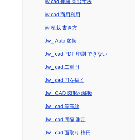
jw cad 伸縮 突出寸法
jw cad 商用利用
jw 植栽 書き方
Jw_ Auto 変換
Jw_ cad PDF 印刷 できない
Jw_ cad 二重円
Jw_ cad 円を描く
Jw_ CAD 図形の移動
Jw_ cad 等高線
Jw_ cad 間隔 測定
Jw_ cad 面取り 楕円