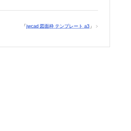
「
jwcad 図面枠 テンプレート a3
」