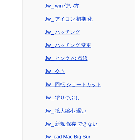
Jw_ win 使い方
Jw_ アイコン 初期 化
Jw_ ハッチング
Jw_ ハッチング 変更
Jw_ ピンク の 点線
Jw_ 交点
Jw_ 回転 ショートカット
Jw_ 塗りつぶし
Jw_ 拡大縮小 遅い
Jw_ 新規 保存 できない
Jw_cad Mac Big Sur