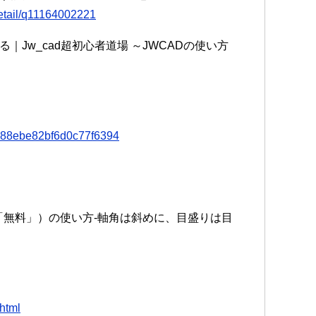
detail/q11164002221
Jw_cad超初心者道場 ～JWCADの使い方
3288ebe82bf6d0c77f6394
フト「無料」）の使い方-軸角は斜めに、目盛りは目
html