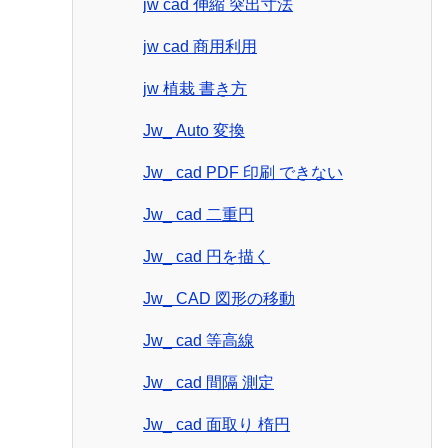
jw cad 伸縮 突出寸法
jw cad 商用利用
jw 植栽 書き方
Jw_ Auto 変換
Jw_ cad PDF 印刷 できない
Jw_ cad 二重円
Jw_ cad 円を描く
Jw_ CAD 図形の移動
Jw_ cad 等高線
Jw_ cad 間隔 測定
Jw_ cad 面取り 楕円