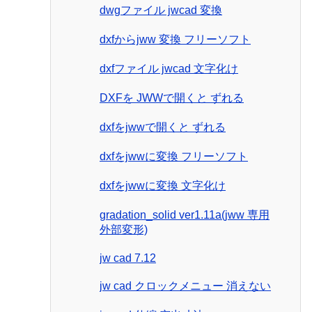
dwgファイル jwcad 変換
dxfからjww 変換 フリーソフト
dxfファイル jwcad 文字化け
DXFを JWWで開くと ずれる
dxfをjwwで開くと ずれる
dxfをjwwに変換 フリーソフト
dxfをjwwに変換 文字化け
gradation_solid ver1.11a(jww 専用
外部変形)
jw cad 7.12
jw cad クロックメニュー 消えない