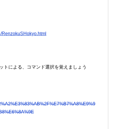
y34/RenzokuSHokyo.html
トカットによる、コマンド選択を覚えましょう
2%A2%E3%83%AB%2F%E7%B7%A8%E9%9
B8%E6%8A%9E