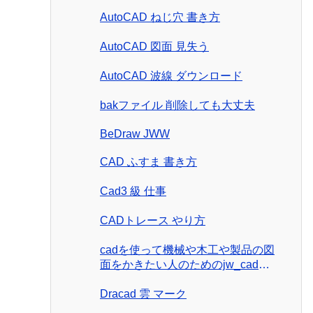
AutoCAD ねじ穴 書き方
AutoCAD 図面 見失う
AutoCAD 波線 ダウンロード
bakファイル 削除しても大丈夫
BeDraw JWW
CAD ふすま 書き方
Cad3 級 仕事
CADトレース やり方
cadを使って機械や木工や製品の図
面をかきたい人のためのjw_cad製
図入門
Dracad 雲 マーク