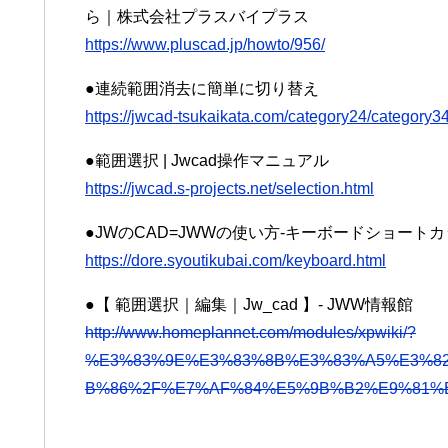
ら｜株式会社プラスバイプラス
https://www.pluscad.jp/howto/956/
●連続範囲消去に簡単に切り替え
https://jwcad-tsukaikata.com/category24/categor
●範囲選択 | Jwcad操作マニュアル
https://jwcad.s-projects.net/selection.html
●JWのCAD=JWWの使い方-キーボードショー
https://dore.syoutikubai.com/keyboard.html
●【 範囲選択｜編集｜Jw_cad 】- JWW情報館
http://www.homeplannet.com/modules/xpwiki/?
%E3%83%9E%E3%83%8B%E3%83%A5%E3%8
B%86%2F%E7%AF%84%E5%9B%B2%E9%81%