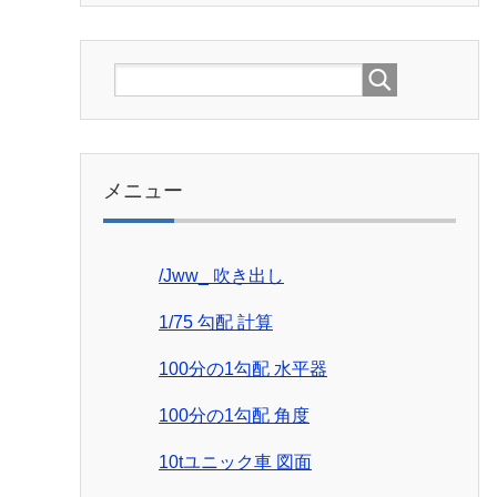
メニュー
/Jww_ 吹き出し
1/75 勾配 計算
100分の1勾配 水平器
100分の1勾配 角度
10tユニック車 図面