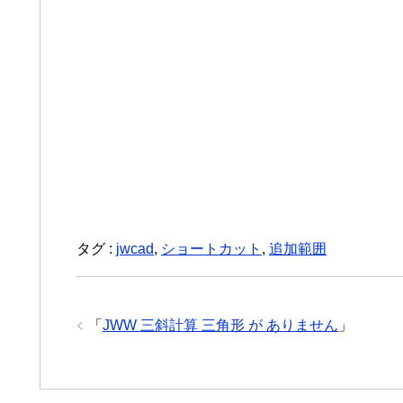
タグ :
jwcad
,
ショートカット
,
追加範囲
「
JWW 三斜計算 三角形 が ありません
」