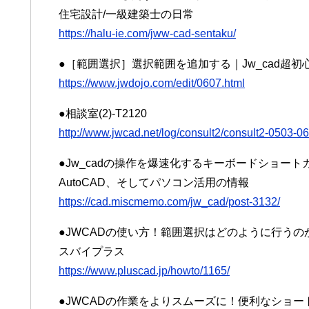
住宅設計/一級建築士の日常
https://halu-ie.com/jww-cad-sentaku/
●［範囲選択］選択範囲を追加する｜Jw_cad超初
https://www.jwdojo.com/edit/0607.html
●相談室(2)-T2120
http://www.jwcad.net/log/consult2/consult2-0503-0
●Jw_cadの操作を爆速化するキーボードショートカ
AutoCAD、そしてパソコン活用の情報
https://cad.miscmemo.com/jw_cad/post-3132/
●JWCADの使い方！範囲選択はどのように行うのか
スバイプラス
https://www.pluscad.jp/howto/1165/
●JWCADの作業をよりスムーズに！便利なショート