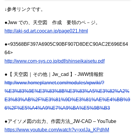
↓参考リンクです。
●Jww での、天空図 作成 要領のペ－ジ。
http://aki-sd.art.coocan.jp/page021.html
●<93568BF397A6905C90BF907D8DEC90AC2E696E64
64>
http://www.com-sys.co.jp/pdf/shinseikaisetu.pdf
●【 天空図｜その他｜Jw_cad 】- JWW情報館
http://www.homeplannet.com/modules/xpwiki/?
%E3%83%9E%E3%83%8B%E3%83%A5%E3%82%A2%
E3%83%AB%2F%E3%81%9D%E3%81%AE%E4%BB%9
6%2F%E5%A4%A9%E7%A9%BA%E5%9B%B3
●アイソメ図の出力、作図方法_JW-CAD – YouTube
https://www.youtube.com/watch?v=xxlJa_KPdhM