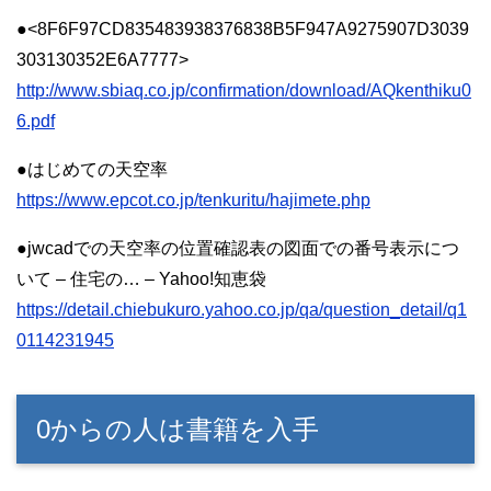
●<8F6F97CD835483938376838B5F947A9275907D3039
303130352E6A7777>
http://www.sbiaq.co.jp/confirmation/download/AQkenthiku0
6.pdf
●はじめての天空率
https://www.epcot.co.jp/tenkuritu/hajimete.php
●jwcadでの天空率の位置確認表の図面での番号表示につ
いて – 住宅の… – Yahoo!知恵袋
https://detail.chiebukuro.yahoo.co.jp/qa/question_detail/q1
0114231945
0からの人は書籍を入手