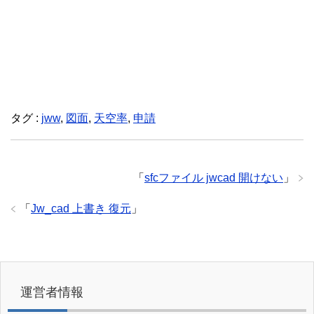
タグ :
jww
,
図面
,
天空率
,
申請
「
sfcファイル jwcad 開けない
」
「
Jw_cad 上書き 復元
」
運営者情報