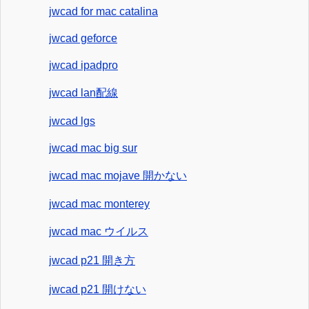
jwcad for mac catalina
jwcad geforce
jwcad ipadpro
jwcad lan配線
jwcad lgs
jwcad mac big sur
jwcad mac mojave 開かない
jwcad mac monterey
jwcad mac ウイルス
jwcad p21 開き方
jwcad p21 開けない