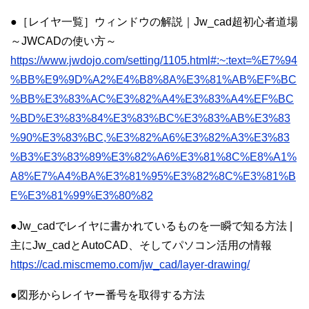
●［レイヤ一覧］ウィンドウの解説｜Jw_cad超初心者道場
～JWCADの使い方～
https://www.jwdojo.com/setting/1105.html#:~:text=%E7%94
%BB%E9%9D%A2%E4%B8%8A%E3%81%AB%EF%BC
%BB%E3%83%AC%E3%82%A4%E3%83%A4%EF%BC
%BD%E3%83%84%E3%83%BC%E3%83%AB%E3%83
%90%E3%83%BC,%E3%82%A6%E3%82%A3%E3%83
%B3%E3%83%89%E3%82%A6%E3%81%8C%E8%A1%
A8%E7%A4%BA%E3%81%95%E3%82%8C%E3%81%B
E%E3%81%99%E3%80%82
●Jw_cadでレイヤに書かれているものを一瞬で知る方法 |
主にJw_cadとAutoCAD、そしてパソコン活用の情報
https://cad.miscmemo.com/jw_cad/layer-drawing/
●図形からレイヤー番号を取得する方法