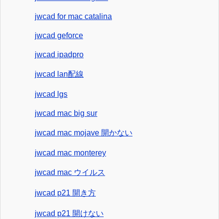
jwcad for mac catalina
jwcad geforce
jwcad ipadpro
jwcad lan配線
jwcad lgs
jwcad mac big sur
jwcad mac mojave 開かない
jwcad mac monterey
jwcad mac ウイルス
jwcad p21 開き方
jwcad p21 開けない