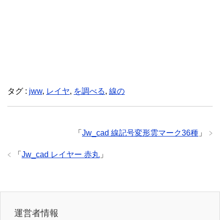
タグ :
jww
,
レイヤ
,
を調べる
,
線の
「
Jw_cad 線記号変形雲マーク36種
」
「
Jw_cad レイヤー 赤丸
」
運営者情報