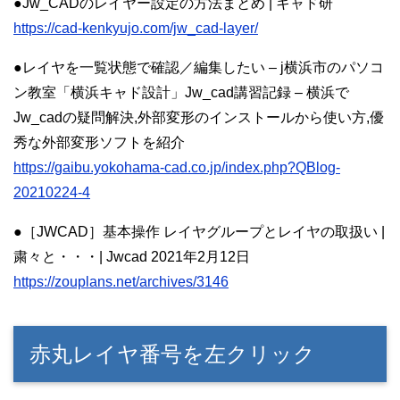
●Jw_CADのレイヤー設定の方法まとめ | キャド研
https://cad-kenkyujo.com/jw_cad-layer/
●レイヤを一覧状態で確認／編集したい – j横浜市のパソコ
ン教室「横浜キャド設計」Jw_cad講習記録 – 横浜で
Jw_cadの疑問解決,外部変形のインストールから使い方,優
秀な外部変形ソフトを紹介
https://gaibu.yokohama-cad.co.jp/index.php?QBlog-
20210224-4
●［JWCAD］基本操作 レイヤグループとレイヤの取扱い |
粛々と・・・| Jwcad 2021年2月12日
https://zouplans.net/archives/3146
赤丸レイヤ番号を左クリック