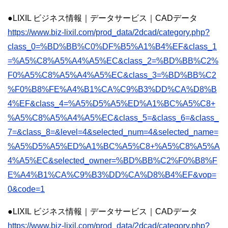
●LIXIL ビジネス情報｜データサービス｜CADデータ
https://www.biz-lixil.com/prod_data/2dcad/category.php?
class_0=%BD%BB%C0%DF%B5%A1%B4%EF&class_1
=%A5%C8%A5%A4%A5%EC&class_2=%BD%BB%C2%
F0%A5%C8%A5%A4%A5%EC&class_3=%BD%BB%C2
%F0%B8%FE%A4%B1%CA%C9%B3%DD%CA%D8%B
4%EF&class_4=%A5%D5%A5%ED%A1%BC%A5%C8+
%A5%C8%A5%A4%A5%EC&class_5=&class_6=&class_
7=&class_8=&level=4&selected_num=4&selected_name=
%A5%D5%A5%ED%A1%BC%A5%C8+%A5%C8%A5%A
4%A5%EC&selected_owner=%BD%BB%C2%F0%B8%F
E%A4%B1%CA%C9%B3%DD%CA%D8%B4%EF&vop=
0&code=1
●LIXIL ビジネス情報｜データサービス｜CADデータ
https://www.biz-lixil.com/prod_data/2dcad/category.php?