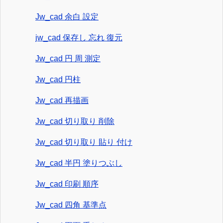
Jw_cad 余白 設定
jw_cad 保存し 忘れ 復元
Jw_cad 円 周 測定
Jw_cad 円柱
Jw_cad 再描画
Jw_cad 切り取り 削除
Jw_cad 切り取り 貼り 付け
Jw_cad 半円 塗りつぶし
Jw_cad 印刷 順序
Jw_cad 四角 基準点