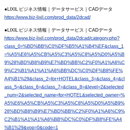
●LIXIL ビジネス情報｜データサービス｜CADデータ
https://www.biz-lixil.com/prod_data/2dcad/
●LIXIL ビジネス情報｜データサービス｜CADデータ
https://www.biz-lixil.com/prod_data/2dcad/category.php?
class_0=%BD%BB%C0%DF%B5%A1%B4%EF&class_1
=%A5%E6%A5%CB%A5%C3%A5%C8%A5%D0%A5%B
9%28%BD%B8%B9%E7%BD%BB%C2%F0%A1%A6%C
9%C2%B1%A1%A1%A6%BB%DC%C0%DF%B8%FE%
A4%B1%29&class_2=for+HOTEL&class_3=&class_4=&cl
ass_5=&class_6=&class_7=&class_8=&level=2&selected
_num=2&selected_name=for+HOTEL&selected_owner=%
A5%E6%A5%CB%A5%C3%A5%C8%A5%D0%A5%B9%
28%BD%B8%B9%E7%BD%BB%C2%F0%A1%A6%C9%
C2%B1%A1%A1%A6%BB%DC%C0%DF%B8%FE%A4
%B1%29&vop=0&code=1