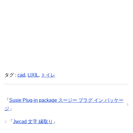
タグ :
cad
,
LIXIL
,
トイレ
「
Susie Plug-in package スージー プラグ イン パッケー
ジ
」
「
Jwcad 文字 縁取り
」