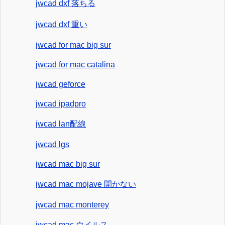
jwcad dxf 落ちる
jwcad dxf 重い
jwcad for mac big sur
jwcad for mac catalina
jwcad geforce
jwcad ipadpro
jwcad lan配線
jwcad lgs
jwcad mac big sur
jwcad mac mojave 開かない
jwcad mac monterey
jwcad mac ウイルス